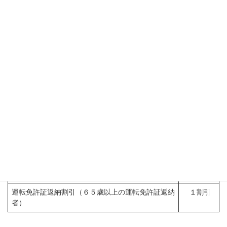
クーポン割引
クーポン券割引
０．５
割引
障害者割引（身体障害者・知的障害者）
１割引
※身体障害者手帳又は療育手帳を提示したときに適
用する
遠距離割引（距離制運賃で７，０００円を越える金
１割引
額について）
長時間割引（時間制運賃で５時間を越える金額につ
１割引
いて）
運転免許証返納割引（６５歳以上の運転免許証返納
１割引
者）