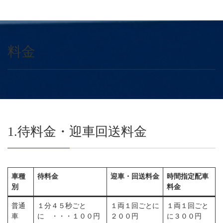
料金
1.待料金・迎車回送料金
車種
待料金
迎車・回送料金
時間指定配車
別
料金
普通
１分４５秒ごと
１両１回ごとに
１両１回ごと
車
に ・・・１００円
２００円
に３００円